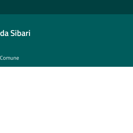
da Sibari
il Comune