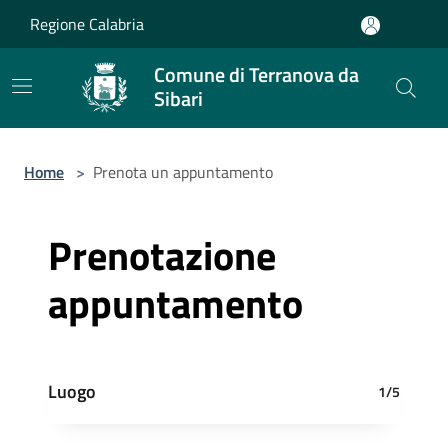
Salta al contenuto principale
Regione Calabria
Comune di Terranova da
Sibari
Home
>
Prenota un appuntamento
Prenotazione
appuntamento
Luogo
1/5