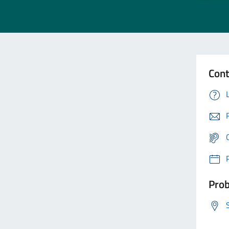
Cont
Prob