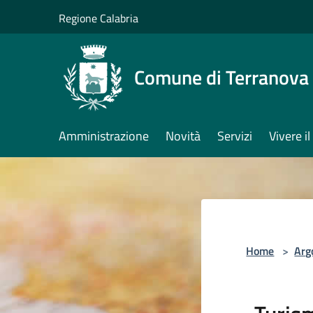
Salta al contenuto principale
Regione Calabria
Comune di Terranova 
Amministrazione
Novità
Servizi
Vivere 
Home
>
Arg