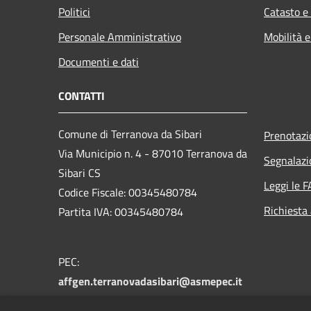
Politici
Catasto e
Personale Amministrativo
Mobilità e
Documenti e dati
CONTATTI
Comune di Terranova da Sibari
Prenotaz
Via Municipio n. 4 - 87010 Terranova da
Segnalazi
Sibari CS
Leggi le 
Codice Fiscale: 00345480784
Richiesta
Partita IVA: 00345480784
PEC:
affgen.terranovadasibari@asmepec.it
Centralino Unico: 0981 955004