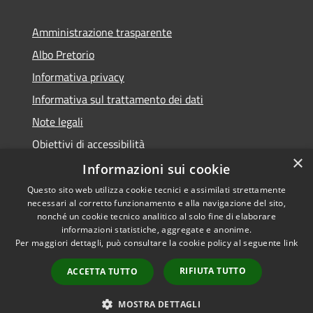
Amministrazione trasparente
Albo Pretorio
Informativa privacy
Informativa sul trattamento dei dati
Note legali
Obiettivi di accessibilità
×
Dichiarazione di accessibilità
Informazioni sui cookie
Questo sito web utilizza cookie tecnici e assimilati strettamente
necessari al corretto funzionamento e alla navigazione del sito,
nonché un cookie tecnico analitico al solo fine di elaborare
informazioni statistiche, aggregate e anonime.
RSS
Copyright © 2026 • Comune di
Per maggiori dettagli, può consultare la cookie policy al seguente
link
Accessibilità
Terranova da Sibari • Powered
Privacy
Municipium
Accesso
by
•
RIFIUTA TUTTO
ACCETTA TUTTO
Cookie
redazione
Mappa del sito
MOSTRA DETTAGLI