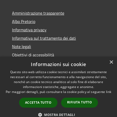
Amministrazione trasparente
Albo Pretorio
Informativa privacy
Informativa sul trattamento dei dati
Note legali
Obiettivi di accessibilità
×
Dichiarazione di accessibilità
Informazioni sui cookie
Questo sito web utilizza cookie tecnici e assimilati strettamente
necessari al corretto funzionamento e alla navigazione del sito,
nonché un cookie tecnico analitico al solo fine di elaborare
informazioni statistiche, aggregate e anonime.
RSS
Copyright © 2026 • Comune di
Per maggiori dettagli, può consultare la cookie policy al seguente
link
Accessibilità
Terranova da Sibari • Powered
Privacy
Municipium
Accesso
by
•
RIFIUTA TUTTO
ACCETTA TUTTO
Cookie
redazione
Mappa del sito
MOSTRA DETTAGLI