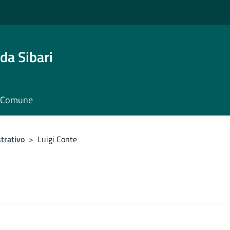
da Sibari
il Comune
trativo
>
Luigi Conte