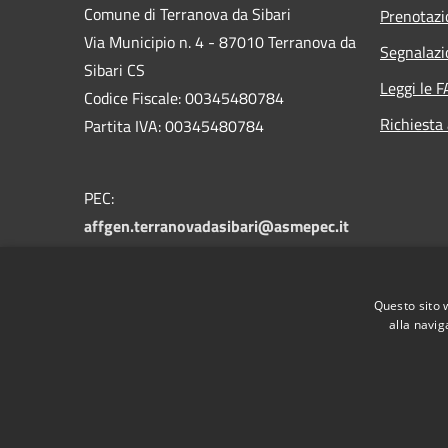
Comune di Terranova da Sibari
Prenotaz
Via Municipio n. 4 - 87010 Terranova da
Segnalazi
Sibari CS
Leggi le 
Codice Fiscale: 00345480784
Richiesta
Partita IVA: 00345480784
PEC:
affgen.terranovadasibari@asmepec.it
Centralino Unico: 0981 955004
Fax: 0981 956303
Questo sito 
alla navig
RSS
Accessibilità
Privacy
Cookie
Mappa de