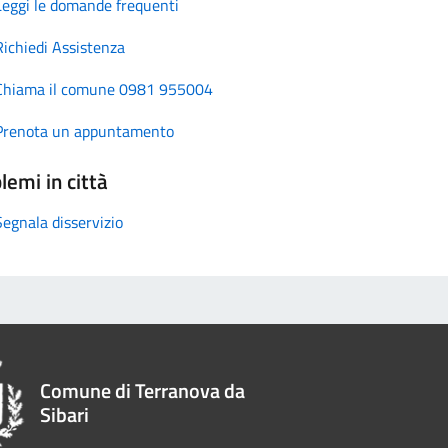
Leggi le domande frequenti
Richiedi Assistenza
Chiama il comune 0981 955004
Prenota un appuntamento
lemi in città
Segnala disservizio
Comune di Terranova da
Sibari