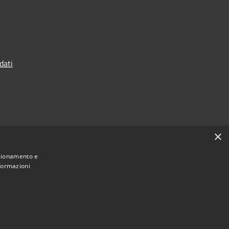
dati
×
nzionamento e
nformazioni
Municipium
Accesso
 Terranova da Sibari • Powered by
•
redazione