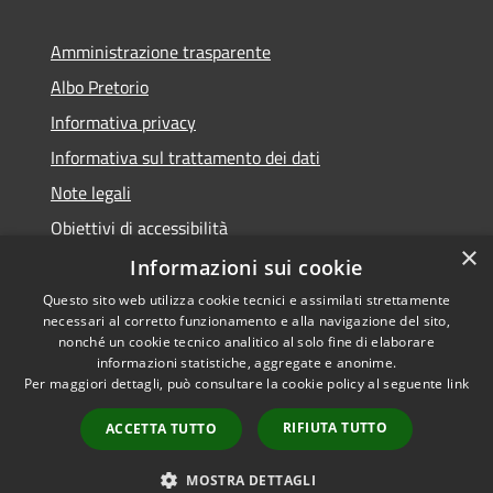
Amministrazione trasparente
Albo Pretorio
Informativa privacy
Informativa sul trattamento dei dati
Note legali
Obiettivi di accessibilità
×
Dichiarazione di accessibilità
Informazioni sui cookie
Questo sito web utilizza cookie tecnici e assimilati strettamente
necessari al corretto funzionamento e alla navigazione del sito,
nonché un cookie tecnico analitico al solo fine di elaborare
informazioni statistiche, aggregate e anonime.
RSS
Copyright © 2026 • Comune di
Per maggiori dettagli, può consultare la cookie policy al seguente
link
Accessibilità
Terranova da Sibari • Powered
Privacy
Municipium
Accesso
by
•
RIFIUTA TUTTO
ACCETTA TUTTO
Cookie
redazione
Mappa del sito
MOSTRA DETTAGLI