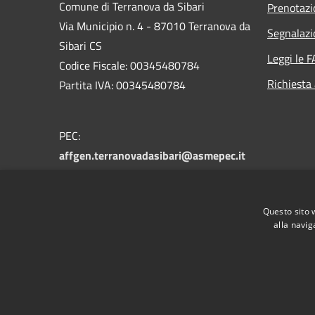
Comune di Terranova da Sibari
Prenotaz
Via Municipio n. 4 - 87010 Terranova da
Segnalazi
Sibari CS
Leggi le 
Codice Fiscale: 00345480784
Richiesta
Partita IVA: 00345480784
PEC:
affgen.terranovadasibari@asmepec.it
Centralino Unico: 0981 955004
Fax: 0981 956303
Questo sito 
alla navig
RSS
Accessibilità
Privacy
Cookie
Mappa de