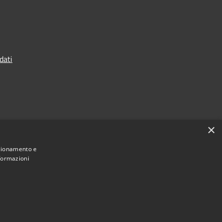
dati
×
nzionamento e
nformazioni
Municipium
Accesso
 Terranova da Sibari • Powered by
•
redazione