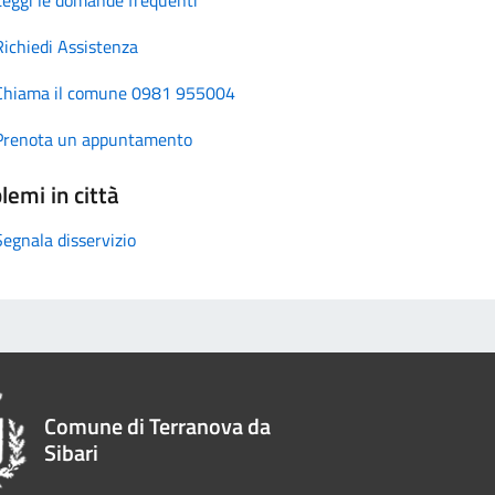
Richiedi Assistenza
Chiama il comune 0981 955004
Prenota un appuntamento
lemi in città
Segnala disservizio
Comune di Terranova da
Sibari